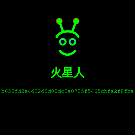
火星人
b650fd2e4d22d9d08dc9a0725f5465cbfa2f8fba